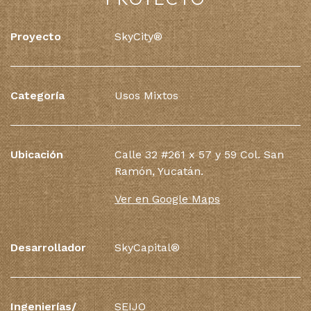
Proyecto
SkyCity®
Categoría
Usos Mixtos
Ubicación
Calle 32 #261 x 57 y 59 Col. San
Ramón, Yucatán.
Ver en Google Maps
Desarrollador
SkyCapital®
Ingenierí­as/
SEIJO